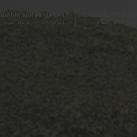
Wohin soll es gehen?
Unterkunft find
Alle Orte in Tirol & Südtirol
Suchen und buchen