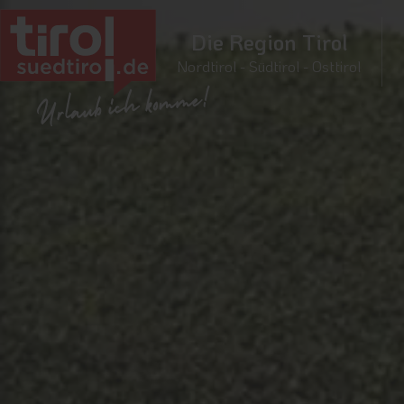
Die Region Tirol
Nordtirol - Südtirol - Osttirol