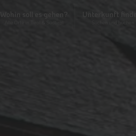
Wohin soll es gehen?
Unterkunft find
Alle Orte in Tirol & Südtirol
Suchen und buchen