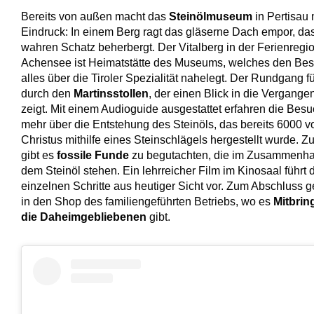
Bereits von außen macht das
Steinölmuseum
in Pertisau
Eindruck: In einem Berg ragt das gläserne Dach empor, da
wahren Schatz beherbergt. Der Vitalberg in der Ferienregi
Achensee ist Heimatstätte des Museums, welches den Be
alles über die Tiroler Spezialität nahelegt. Der Rundgang fü
durch den
Martinsstollen
, der einen Blick in die Vergange
zeigt. Mit einem Audioguide ausgestattet erfahren die Bes
mehr über die Entstehung des Steinöls, das bereits 6000 v
Christus mithilfe eines Steinschlägels hergestellt wurde. 
gibt es
fossile Funde
zu begutachten, die im Zusammenha
dem Steinöl stehen. Ein lehrreicher Film im Kinosaal führt 
einzelnen Schritte aus heutiger Sicht vor. Zum Abschluss g
in den Shop des familiengeführten Betriebs, wo es
Mitbrin
die Daheimgebliebenen
gibt.