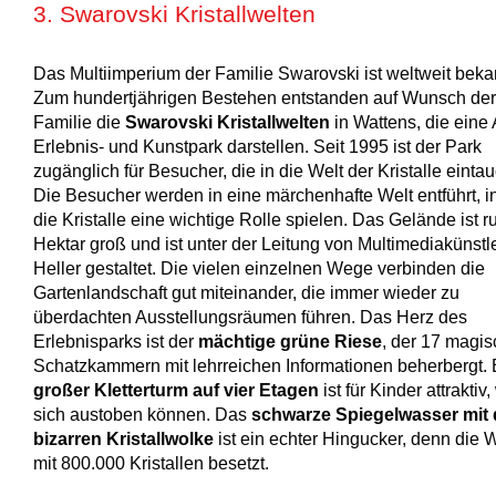
3. Swarovski Kristallwelten
Das Multiimperium der Familie Swarovski ist weltweit beka
Zum hundertjährigen Bestehen entstanden auf Wunsch der
Familie die
Swarovski Kristallwelten
in Wattens, die eine 
Erlebnis- und Kunstpark darstellen. Seit 1995 ist der Park
zugänglich für Besucher, die in die Welt der Kristalle einta
Die Besucher werden in eine märchenhafte Welt entführt, i
die Kristalle eine wichtige Rolle spielen. Das Gelände ist r
Hektar groß und ist unter der Leitung von Multimediakünstl
Heller gestaltet. Die vielen einzelnen Wege verbinden die
Gartenlandschaft gut miteinander, die immer wieder zu
überdachten Ausstellungsräumen führen. Das Herz des
Erlebnisparks ist der
mächtige grüne Riese
, der 17 magi
Schatzkammern mit lehrreichen Informationen beherbergt. 
großer Kletterturm auf vier Etagen
ist für Kinder attraktiv
sich austoben können. Das
schwarze Spiegelwasser mit 
bizarren Kristallwolke
ist ein echter Hingucker, denn die W
mit 800.000 Kristallen besetzt.