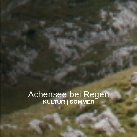
Achensee bei Regen
KULTUR
|
SOMMER