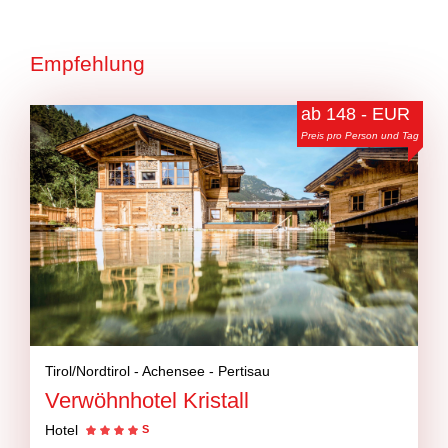
Empfehlung
ab 148 - EUR
Preis pro Person und Tag
Tirol/Nordtirol -
Achensee -
Pertisau
Verwöhnhotel Kristall
Hotel
S