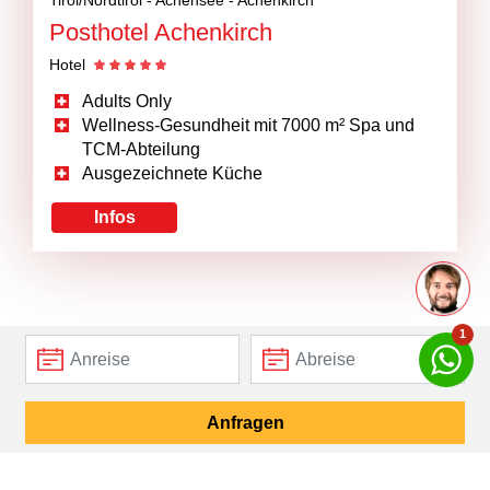
Tirol/Nordtirol -
Achensee -
Achenkirch
Posthotel Achenkirch
Hotel
Adults Only
Wellness-Gesundheit mit 7000 m² Spa und
TCM-Abteilung
Ausgezeichnete Küche
Infos
1
Mehr entdecken
Anfragen
Winterurlaub am Achensee
Wanderurlaub am Achensee
Fahrradurlaub am Achensee