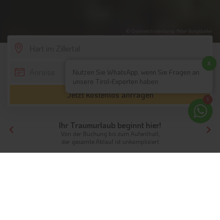
© Österreich Werbung-Peter Burgstaller
SCROLL DOWN
x
Nutzen Sie WhatsApp, wenn Sie Fragen an
unsere Tirol-Experten haben
Jetzt kostenlos anfragen
1
Ihr Traumurlaub beginnt hier!
Von der Buchung bis zum Aufenthalt,
der gesamte Ablauf ist unkompliziert
Tirol
Hotels Nordtirol
Hotels Zillertal
Hotels Hart im Zillertal
Unterkünfte
Hart im Zillertal
Ferien zwischen Bauernhöfen und