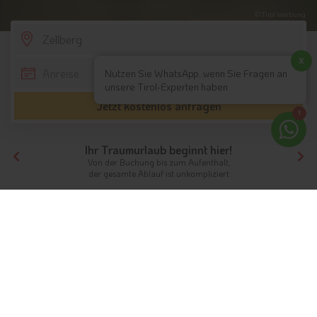
© Tirol Werbung
SCROLL DOWN
x
Nutzen Sie WhatsApp, wenn Sie Fragen an
unsere Tirol-Experten haben
Jetzt kostenlos anfragen
1
Ihr Traumurlaub beginnt hier!
Von der Buchung bis zum Aufenthalt,
der gesamte Ablauf ist unkompliziert
Tirol
Hotels Nordtirol
Hotels Zillertal
Hotels Zellberg
Unterkünfte
Ferien in Zellberg das Zillertal
Urlaub in Tirol
Info
Hotels & Ferienwohnungen
FAQ