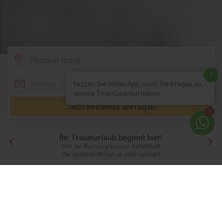
© Pixabay
SCROLL DOWN
x
Nutzen Sie WhatsApp, wenn Sie Fragen an
unsere Tirol-Experten haben
Jetzt kostenlos anfragen
1
Ihr Traumurlaub beginnt hier!
Von der Buchung bis zum Aufenthalt,
der gesamte Ablauf ist unkompliziert
Tirol
Hotels Nordtirol
Paznaun Ischgl
Ferien in Paznaun Ischgl