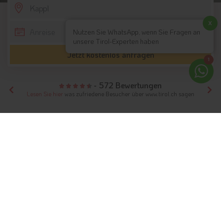
SCROLL DOWN
x
Nutzen Sie WhatsApp, wenn Sie Fragen an
unsere Tirol-Experten haben
Jetzt kostenlos anfragen
1
- 572 Bewertungen
Lesen Sie hier
was zufriedene Besucher über www.tirol.ch sagen
Tirol
Hotels Nordtirol
Hotels Paznaun Ischgl
Hotels Kappl
Unterkünfte
Kappl im Paznaun
Ein Paradies für Sportler und Aktivurlauber
Info
Hotels & Ferienwohnungen
FAQ
Wetter & Klima
Webcams
Fotos
Videos