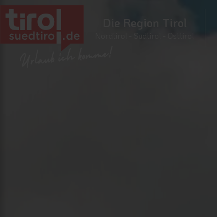
Die Region Tirol
Nordtirol - Südtirol - Osttirol