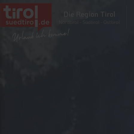
Die Region Tirol
Nordtirol - Südtirol - Osttirol