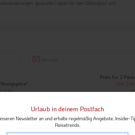
uhwanderungen, gespurte Loipen für den Skilanglauf und
Abreise
Preis für 2 Per
"Königspitze"
bitte Zei
wä
 | 25 m²
Urlaub in deinem Postfach
unseren Newsletter an und erhalte regelmäßig Angebote, Insider-Ti
Reisetrends.
"Suldenspitze"
bitte Zei