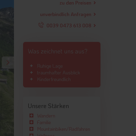
zu den Preisen
unverbindlich Anfragen
0039 0473 613 008
Was zeichnet uns aus?
Ruhige Lage
traumhafter Ausblick
Kinderfreundlich
Unsere Stärken
Wandern
Familie
Mountainbiken/Radfahren
Wellness