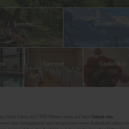
Sommer
Winter
(9)
(11)
ss
Gourmet
Gästefotos
(16)
(10)
h das Hotel Zebru auf 1.900 Metern Höhe auf dem
Gebiet des
umen das Hotelgelände und versprechen einen Aufenthalt mitten i