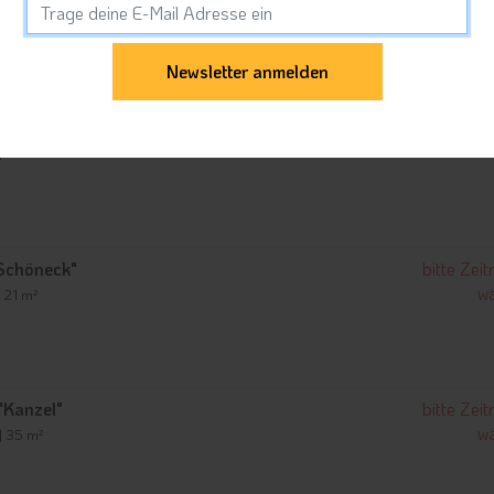
wä
²
Ortler"
bitte Zei
wä
| 40 m²
"Schöneck"
bitte Zei
wä
| 21 m²
"Kanzel"
bitte Zei
wä
 | 35 m²