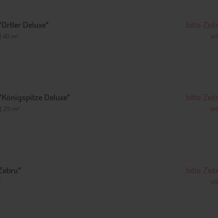
Ortler Deluxe"
bitte Zei
wä
| 40 m²
Königspitze Deluxe"
bitte Zei
wä
 | 25 m²
Zebru"
bitte Zei
wä
²