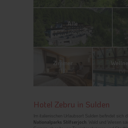
Alle
(76)
Zimmer
Wellne
(18)
(9)
Hotel Zebru in Sulden
Im italienischen Urlaubsort Sulden befindet sic
Nationalparks Stilfserjoch
. Wald und Wiesen sä