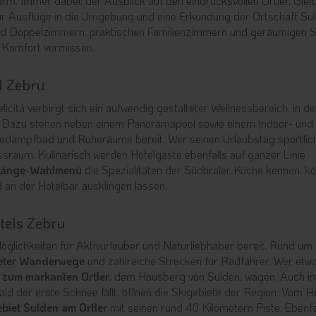
m. Immer dabei: der Ausblick auf den eindrucksvollen Ortler. Gleic
für Ausflüge in die Umgebung und eine Erkundung der Ortschaft Su
und Doppelzimmern, praktischen Familienzimmern und geräumigen S
en Komfort vermissen.
l Zebru
citá verbirgt sich ein aufwendig gestalteter Wellnessbereich, in d
. Dazu stehen neben einem Panoramapool sowie einem Indoor- und
oledampfbad und Ruheräume bereit. Wer seinen Urlaubstag sportlic
sraum. Kulinarisch werden Hotelgäste ebenfalls auf ganzer Linie
änge-Wahlmenü
die Spezialitäten der Südtiroler Küche kennen, k
an der Hotelbar ausklingen lassen.
tels Zebru
glichkeiten für Aktivurlauber und Naturliebhaber bereit. Rund um
eter Wanderwege
und zahlreiche Strecken für Radfahrer. Wer etw
 zum markanten Ortler
, dem Hausberg von Sulden, wagen. Auch i
ald der erste Schnee fällt, öffnen die Skigebiete der Region. Vom H
biet Sulden am Ortler
mit seinen rund 40 Kilometern Piste. Ebenfa