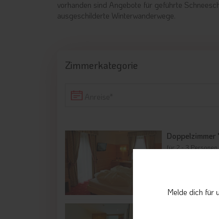
vorhanden sind Angebote für geführte Schneesch
ausgeschilderte Winterwanderwege.
Zimmerkategorie
Anreise
Doppelzimmer 
für 2 - 3 Personen
Details
Melde dich für 
Doppelzimmer 