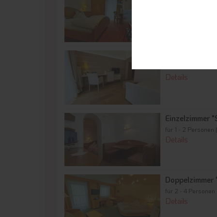
für 2 Person | 18 m
Details
Doppelzimmer "
für 2 - 4 Personen 
Details
Einzelzimmer 
für 1 - 2 Personen 
Details
Doppelzimmer 
für 2 - 4 Personen
Details