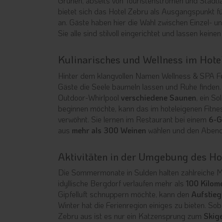
Grünen, abseits von Touristenströmen und Stadtlär
bietet sich das Hotel Zebru als Ausgangspunkt 
an. Gäste haben hier die Wahl zwischen Einzel- 
Sie alle sind stilvoll eingerichtet und lassen kein
Kulinarisches und Wellness im Hote
Hinter dem klangvollen Namen Wellness & SPA Feli
Gäste die Seele baumeln lassen und Ruhe finden
Outdoor-Whirlpool
verschiedene Saunen
, ein S
beginnen möchte, kann das im hoteleigenen Fitnes
verwöhnt. Sie lernen im Restaurant bei einem
6-G
aus
mehr als 300 Weinen
wählen und den Abend 
Aktivitäten in der Umgebung des Ho
Die Sommermonate in Sulden halten zahlreiche Mö
idyllische Bergdorf verlaufen mehr als
100 Kilom
Gipfelluft schnuppern möchte, kann den
Aufstieg
Winter hat die Ferienregion einiges zu bieten. Sob
Zebru aus ist es nur ein Katzensprung zum
Skige