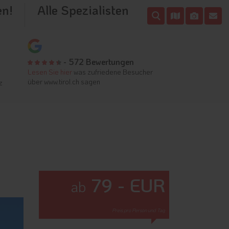
en!
Alle Spezialisten
- 572 Bewertungen
Lesen Sie hier
was zufriedene Besucher
über www.tirol.ch sagen
z
79 - EUR
ab
Preis pro Person und Tag