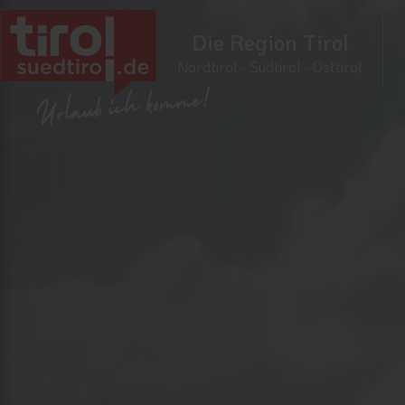
Die Region Tirol
Nordtirol - Südtirol - Osttirol