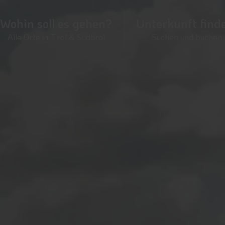
Wohin soll es gehen?
Unterkunft find
Alle Orte in Tirol & Südtirol
Suchen und buchen