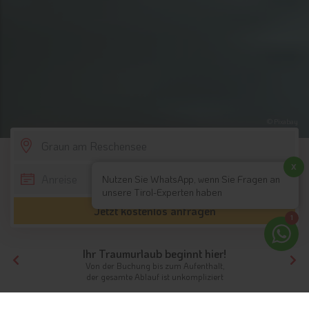
© Pixabay
SCROLL DOWN
x
Nutzen Sie WhatsApp, wenn Sie Fragen an
unsere Tirol-Experten haben
Jetzt kostenlos anfragen
1
Ihr Traumurlaub beginnt hier!
Von der Buchung bis zum Aufenthalt,
der gesamte Ablauf ist unkompliziert
Tirol
Hotels Südtirol
Hotels Vinschgau