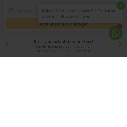
x
Nutzen Sie WhatsApp, wenn Sie Fragen an
unsere Tirol-Experten haben
Jetzt kostenlos anfragen
1
Ihr Traumurlaub beginnt hier!
Von der Buchung bis zum Aufenthalt,
der gesamte Ablauf ist unkompliziert
Tirol
Themen
Naturhotels
Naturhotels Südtirol & Tirol
Ferien im Einklang mit der Natur
Naturhotels in Tirol
bieten einen Urlaub im Einklang mit der
Natur und dadurch erholsame und unvergessliche Ferien in
den schönsten Orten Tirols. Holz als natürliches Baumaterial,
Bio-Lebensmittel zum Frühstück und die Lage inmitten einer
malerischen Naturlandschaft schaffen die optimalen