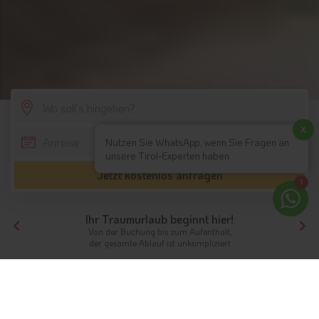
© MMM Ortles - Tappeiner AG
SCROLL DOWN
x
Nutzen Sie WhatsApp, wenn Sie Fragen an
unsere Tirol-Experten haben
Jetzt kostenlos anfragen
1
Ihr Traumurlaub beginnt hier!
Von der Buchung bis zum Aufenthalt,
der gesamte Ablauf ist unkompliziert
Tirol
Highlights
Südtirol
MMM Ortles