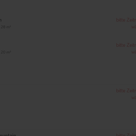
m
bitte Zei
wä
| 28 m²
bitte Zei
wä
| 20 m²
bitte Zei
wä
ountain
bitte Zei