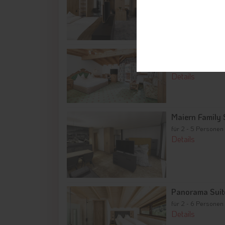
Details
Anton-Family S
für 2 - 4 Personen
Details
Maiern Family 
für 2 - 5 Personen
Details
Panorama Suit
für 2 - 6 Personen
Details