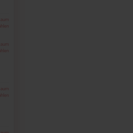
10-12 Uhr kostenlos genutzt
werden.
traum
hlen
traum
hlen
traum
hlen
traum