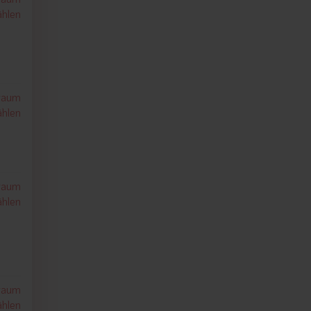
hlen
traum
hlen
traum
hlen
traum
hlen