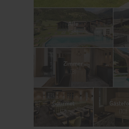
Alle
(58)
Zimmer
(3)
Gourmet
Gästefo
(2)
(10)