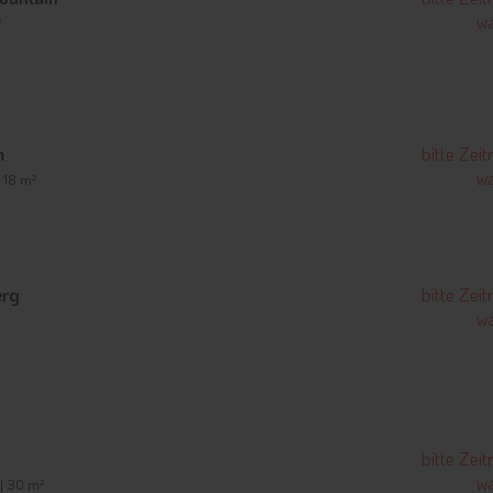
wä
²
m
bitte Zei
wä
| 18 m²
erg
bitte Zei
wä
bitte Zei
wä
 | 30 m²