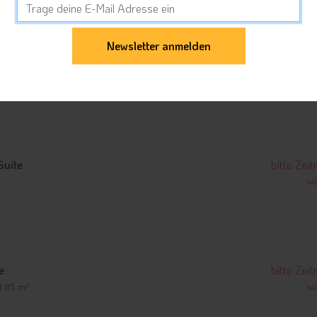
uite
bitte Zei
wä
 | 36 m²
Suite
bitte Zei
wä
e
bitte Zei
wä
 | 85 m²