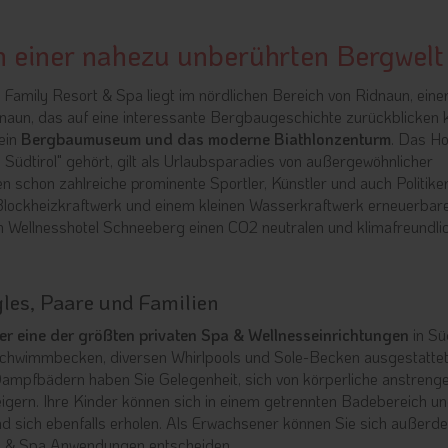
n einer nahezu unberührten Bergwelt
Family Resort & Spa liegt im nördlichen Bereich von Ridnaun, eine
aun, das auf eine interessante Bergbaugeschichte zurückblicken 
sein
Bergbaumuseum und das moderne Biathlonzenturm
. Das Ho
Südtirol" gehört, gilt als Urlaubsparadies von außergewöhnlicher
n schon zahlreiche prominente Sportler, Künstler und auch Politike
lockheizkraftwerk und einem kleinen Wasserkraftwerk erneuerbar
im Wellnesshotel Schneeberg einen CO2 neutralen und klimafreundli
les, Paare und Familien
er eine der größten privaten Spa & Wellnesseinrichtungen
in Süd
ischwimmbecken, diversen Whirlpools und Sole-Becken ausgestatte
ampfbädern haben Sie Gelegenheit, sich von körperliche anstreng
teigern. Ihre Kinder können sich in einem getrennten Badebereich un
sich ebenfalls erholen. Als Erwachsener können Sie sich außerd
 & Spa Anwendungen entscheiden.