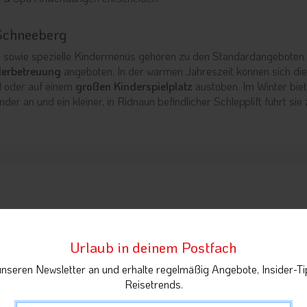
Schneeberg
 sowie spezielle Kindermenüs gehören zu den Standardangeboten. 
derbetreuung
angeboten. In der warmen Jahreszeit können sich die
l oder auf einem
großen Kinderspielplatz
austoben. Im Winter biet
der an und ein kleiner, in Ridnaun befindlicher Schlepplift führt sie
Abreise
Urlaub in deinem Postfach
unseren Newsletter an und erhalte regelmäßig Angebote, Insider-Ti
Preis für 2 Per
Reisetrends.
Suite
bitte Zei
wä
 | 45 m²