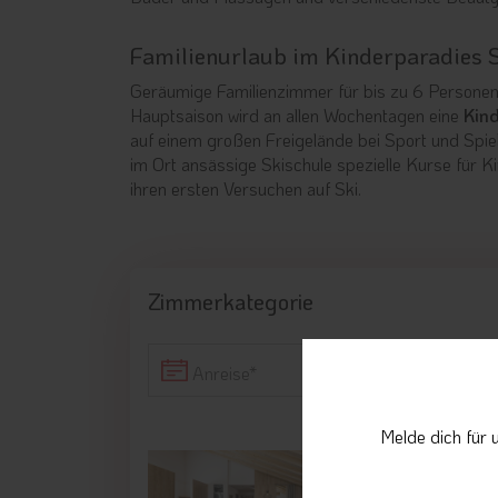
Familienurlaub im Kinderparadies 
Geräumige Familienzimmer für bis zu 6 Personen
Hauptsaison wird an allen Wochentagen eine
Kin
auf einem großen Freigelände bei Sport und Spie
im Ort ansässige Skischule spezielle Kurse für Kin
ihren ersten Versuchen auf Ski.
Zimmerkategorie
Anreise
Melde dich für 
Deluxe-Family 
für 2 - 6 Personen