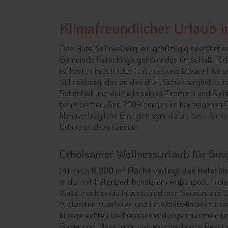
Klimafreundlicher Urlaub i
Das Hotel Schneeberg, ein großzügig gestaltetes 
Gemeinde Ratschings gehörenden Ortschaft. Ridn
ist heute ein beliebter Ferienort und bekannt für 
Schneeberg, das zu den drei „Scheeberghotels in 
Schönheit und durfte in seinen Zimmern und Suite
beherbergen. Seit 2009 sorgen im hauseigenen B
klimaverträgliche Energieträger dafür, dass Sie 
Urlaub erleben können.
Erholsamer Wellnessurlaub für Sing
Mit circa
8.000 m² Fläche verfügt das Hotel üb
In der mit Hallenbad, beheiztem Außenpool, Fre
Wasserwelt sowie in verschiedenen Saunen und D
Aktivitäten zu erholen und ihr Wohlbefinden zu s
kindgerechten Wellnessanwendungen tummeln und 
Bäder und Massagen und verschiedenste Beauty