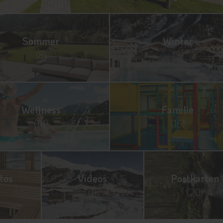
Sommer
Winter
(8)
(3)
Wellness
Familie
(14)
(16)
tos
Videos
Postkarten
(1)
(20)