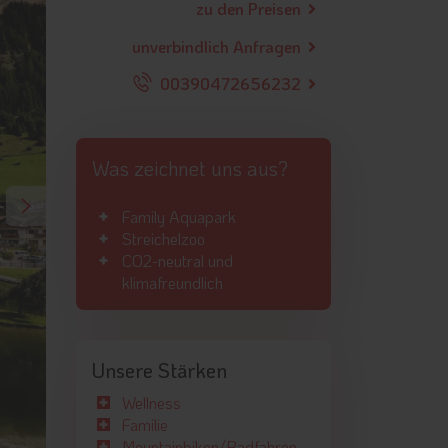
zu den Preisen
unverbindlich Anfragen
00390472656232
Was zeichnet uns aus?
Family Aquapark
Streichelzoo
CO2-neutral und
klimafreundlich
Unsere Stärken
Wellness
Familie
Mountainbiken/Radfahren