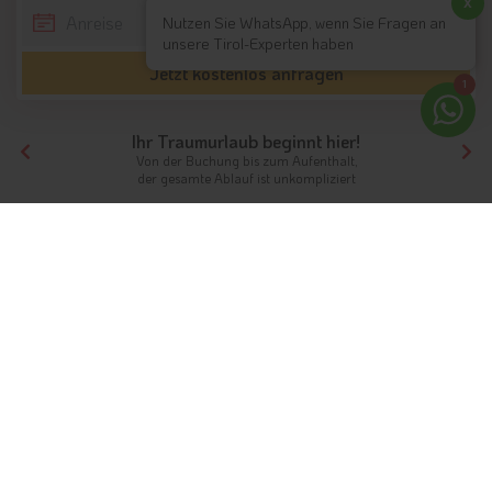
x
Nutzen Sie WhatsApp, wenn Sie Fragen an
unsere Tirol-Experten haben
Jetzt kostenlos anfragen
1
Ihr Traumurlaub beginnt hier!
Von der Buchung bis zum Aufenthalt,
der gesamte Ablauf ist unkompliziert
Tirol
Südtirol
Eisacktal
Skihotels
Skiurlaub im Eisacktal
Die passenden Skihotels im Eisacktal
Das
Eisacktal
in Südtirol
begeistert während der
Wintermonate mit gleich mehreren Skigebieten, einer
atemberaubend schönen Winterlandschaft und der idealen
Infrastruktur für einen Winterurlaub. Auf Skiern oder dem
Snowboard erkunden Winterurlauber die Pisten im bekannten
Skigebiet Plose
direkt bei Brixen, im familienfreundlichen