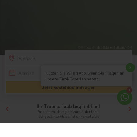
© Villnöss mit den Geissler Spitzen / IDM
SCROLL DOWN
x
Nutzen Sie WhatsApp, wenn Sie Fragen an
unsere Tirol-Experten haben
Jetzt kostenlos anfragen
1
Ihr Traumurlaub beginnt hier!
Von der Buchung bis zum Aufenthalt,
der gesamte Ablauf ist unkompliziert
Tirol
Hotels Südtirol
Hotels Eisacktal
Hotels Ridnaun
Unterkünfte