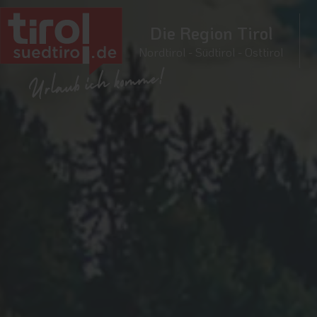
Die Region Tirol
Nordtirol - Südtirol - Osttirol