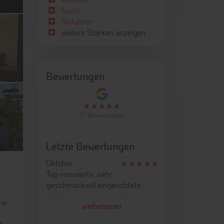
Sport
Skifahren
weitere Stärken anzeigen
Bewertungen
27 Bewertungen
Letzte Bewertungen
Oktober
Top renovierte, sehr
geschmackvoll eingerichtete
Wohnungen mitten in Kaltern,
rei
weiterlesen
teilweise mit traumhafter
Dachterrasse. Hat zwar seinen