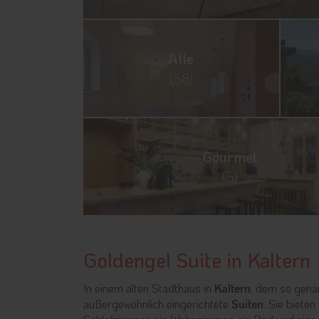
Alle
(58)
Gourmet
(5)
Goldengel Suite in Kaltern
In einem alten Stadthaus in
Kaltern
, dem so gena
außergewöhnlich eingerichtete
Suiten
. Sie bieten