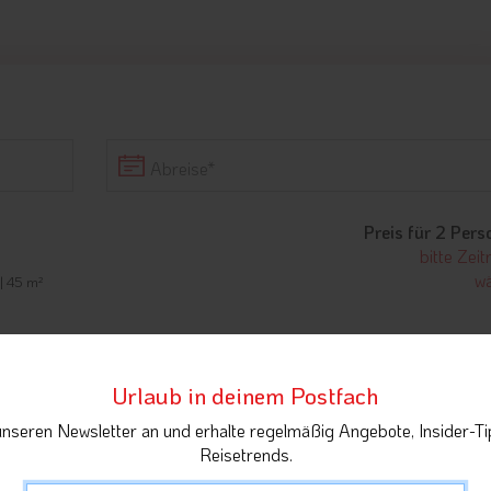
Abreise
Preis für 2 Per
bitte Zei
wä
 | 45 m²
Urlaub in deinem Postfach
bitte Zei
unseren Newsletter an und erhalte regelmäßig Angebote, Insider-Ti
wä
| 110 m²
Reisetrends.