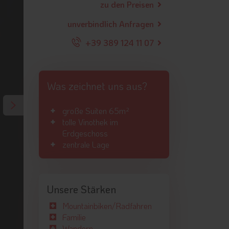
zu den Preisen
unverbindlich Anfragen
+39 389 124 11 07
Was zeichnet uns aus?
große Suiten 65m²
tolle Vinothek im
Erdgeschoss
zentrale Lage
Unsere Stärken
Mountainbiken/Radfahren
Familie
Wandern