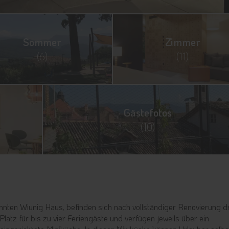
Sommer
Zimmer
(6)
(11)
Gästefotos
(10)
nnten Wiunig Haus, befinden sich nach vollständiger Renovierung d
 Platz für bis zu vier Feriengäste und verfügen jeweils über ein