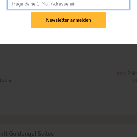
bitte Zei
wä
| 60 m²
bitte Zei
wä
 | 50 m²
nft Goldengel Suites