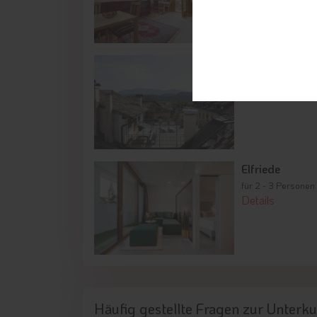
Frida
für 1 - 3 Personen 
Details
Elfriede
für 2 - 3 Personen
Details
Häufig gestellte Fragen
zur Unterku