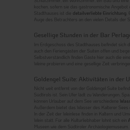
Schlafzimmer, ein Wohnzimmer, ein Bad und eine e
kochen, sofern sie das gastronomische Angebot
Stadthauses ist die
detailverliebte Einrichtung
.
Auge des Betrachters an den vielen Details der Su
Gesellige Stunden in der Bar Perlag
Im Erdgeschoss des Stadthauses befindet sich 
auch den Feriengästen der Suiten offen und begei
Selbstverständlich finden Gäste hier auch die eine
Weine probieren und eine gesellige Zeit verbring
Goldengel Suite: Aktivitäten in de
Nicht weit entfernt von der Goldengel Suite befin
Südtirols ist. Sein Ufer lädt zu Wanderungen,
können Urlauber auf dem See verschiedene
Wass
Außerdem bietet das Wasser des Kalterer Sees 
In der Zeit der Weinlese finden in Kaltern und U
Wein statt. Für alle Kulturliebhaber lohnt sich ein
Museen wie dem Südtiroler Archäologiemuseum.