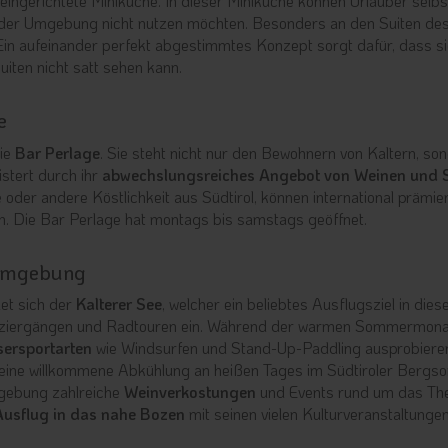
ingerichtete Miniküche. In dieser Miniküche können Urlauber selbs
 der Umgebung nicht nutzen möchten. Besonders an den Suiten de
 Ein aufeinander perfekt abgestimmtes Konzept sorgt dafür, dass s
iten nicht satt sehen kann.
e
die
Bar Perlage
. Sie steht nicht nur den Bewohnern von Kaltern, so
stert durch ihr
abwechslungsreiches Angebot von Weinen und 
 oder andere Köstlichkeit aus Südtirol, können international prämie
en. Die Bar Perlage hat montags bis samstags geöffnet.
r Umgebung
det sich der
Kalterer See
, welcher ein beliebtes Ausflugsziel in dies
 Spaziergängen und Radtouren ein. Während der warmen Sommermon
ersportarten
wie Windsurfen und Stand-Up-Paddling ausprobiere
eine willkommene Abkühlung an heißen Tages im Südtiroler Bergs
mgebung zahlreiche
Weinverkostungen
und Events rund um das T
Ausflug in das nahe Bozen
mit seinen vielen Kulturveranstaltunge