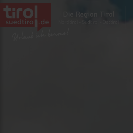
Die Region Tirol
Nordtirol - Südtirol - Osttirol