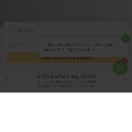
© Österreich Werbung-Josef Mallaun
SCROLL DOWN
x
Nutzen Sie WhatsApp, wenn Sie Fragen an
unsere Tirol-Experten haben
Jetzt kostenlos anfragen
1
Ihr Traumurlaub beginnt hier!
Von der Buchung bis zum Aufenthalt,
der gesamte Ablauf ist unkompliziert
Tirol
Nordtirol
Arlberg
Skihotels
Skihotels in der Region: Arlberg
Unterkünfte aus Tirol