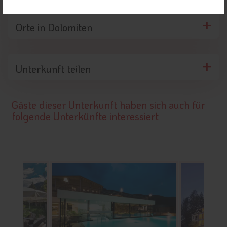
Orte in Dolomiten
Unterkunft teilen
Gäste dieser Unterkunft haben sich auch für
folgende Unterkünfte interessiert