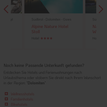
olomiten -
Gsies
Südtirol -
Dolomiten -
Kiens
S
i
ature Hotel
Naturhotel Die
E
Waldruhe
L
Hotel
H
Noch keine Passende Unterkunft gefunden?
Entdecken Sie Hotels und Ferienwohnungen nach
Urlaubsthema oder stöbern Sie direkt nach Ihrem Wunschort
in der Region: "
Dolomiten
"
Wellnesshotels
Familienhotels
Bikehotels