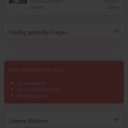
Zeitraum
für 2 Person | 78 m²
Details
wählen
Häufig gestellte Fragen
Was zeichnet uns aus?
Gourmetküche
Indoor & Outdoor Pool
Aktivprogramm
Unsere Stärken