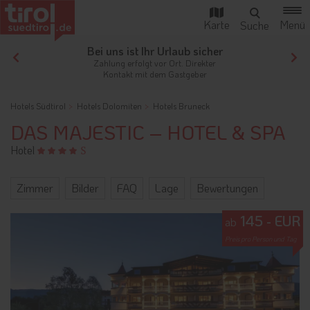
Ihr Traumurlaub beginnt hier!
Von der Buchung bis zum Aufenthalt,
der gesamte Ablauf ist unkompliziert
Hotels Südtirol
Hotels Dolomiten
Hotels Bruneck
DAS MAJESTIC – HOTEL & SPA
Hotel
Zimmer
Bilder
FAQ
Lage
Bewertungen
145 - EUR
ab
Preis pro Person und Tag