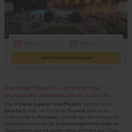
Jetzt kostenlos anfragen
Das Hotel Majestic – Vermittler des
vitalalpinen Lebensgefühls in Südtirols
Das
4 Sterne Superior Hotel Majestic
befindet sich in
Reischach
, einer zur Gemeinde
Bruneck
gehörenden
Fraktion. Hier im
Pustertal
, unterhalb des Nordhanges des
Kronplatzes, erwartet Sie ein
familiengeführtes Hotel
der
Spitzenklasse, das mit seinen noblen Zimmern und Suiten,