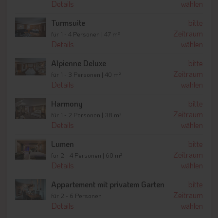
durch
Beauty- und Wellnessbehandlungen
und einen mit
Details
wählen
modernen Geräten ausgestatteten
Fitnessraum
ergänzt.
Turmsuite
bitte
Zeitraum
für 1 - 4 Personen | 47 m²
Majestätische Wandererlebnisse und das
Details
wählen
Skigebiet Kronplatz
Alpienne Deluxe
bitte
Beide stehen im Mittelpunkt der jeweils zuzuordnenden
Zeitraum
für 1 - 3 Personen | 40 m²
Jahreszeit. Dabei gilt der Kronplatz auch im Sommer als
Details
wählen
beliebtes
Wandergebiet
für geführte oder individuelle
Genusswanderungen und anspruchsvolle Touren.
Biker
finden
Harmony
bitte
im Majestic ein
Service-Paket
vor, das vom Verleih von
Zeitraum
für 1 - 2 Personen | 38 m²
hauseigenen Mountainbikes bis zum E-Bike Verleih und vom
Details
wählen
abschließbarer Bikeraum bis zum Wäscheverleih allerhand zu
bieten hat.
Lumen
bitte
Im
Winter
laden neben dem
Skigebiet Kronplatz
Zeitraum
für 2 - 4 Personen | 60 m²
wöchentliche
Skisafaris
zur Entdeckung atemberaubender
Details
wählen
Winterlandschaften ein und bieten zahlreiche
Rodelbahnen
Spaß und Vergnügen bei Tag und Nacht.
Appartement mit privatem Garten
bitte
Schneeschuhwanderungen
eigenen sich vorzüglich dazu,
Zeitraum
für 2 - 6 Personen
einen möglichst großen Abstand vom Alltagsstress zu finden.
Details
wählen