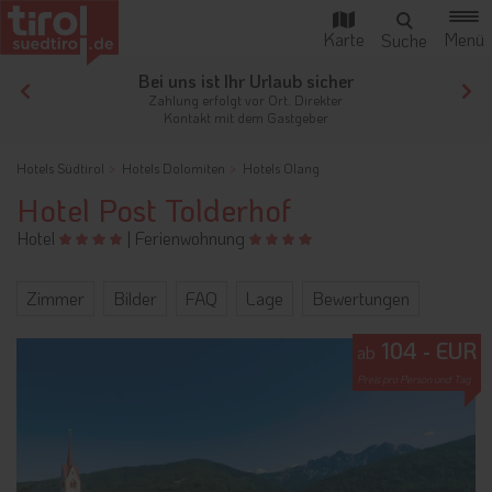
Urlaub sicher
Ihr Traumurlaub beginnt hi
 Ort. Direkter
Von der Buchung bis zum Aufentha
 Gastgeber
der gesamte Ablauf ist unkomplizi
Hotels Südtirol
Hotels Dolomiten
Hotels Olang
Hotel Post Tolderhof
Hotel
|
Ferienwohnung
Zimmer
Bilder
FAQ
Lage
Bewertungen
104 - EUR
ab
Preis pro Person und Tag