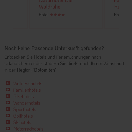
Naturhotel Die
Falkensteiner Family
Waldruhe
Resort Lido
Hotel
Hotel
Noch keine Passende Unterkunft gefunden?
Entdecken Sie Hotels und Ferienwohnungen nach
Urlaubsthema oder stöbern Sie direkt nach Ihrem Wunschort
in der Region: "
Dolomiten
"
Wellnesshotels
Familienhotels
Bikehotels
Wanderhotels
Sporthotels
Golfhotels
Skihotels
Motorradhotels