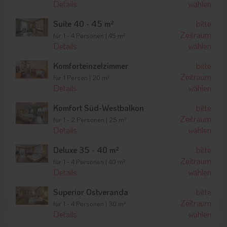
Aktivitäten rund um das Hotel Post Tolderhof
Details
wählen
Während der Wintersaison gelangen Hotelgäste innerhalb
Suite 40 - 45 m²
bitte
kurzer Zeit zum
Kronplatz
mit seinen 116 Kilometer Pisten.
Zeitraum
für 1 - 4 Personen | 45 m²
Direkt am Hotel vorbei führt eine
acht Kilometer lange Loipe
Details
wählen
für den Skilanglauf. Im gesamten Pustertal finden Sie zudem
zahlreiche weitere Loipen. Außerdem verfügt Olang über eine
Komforteinzelzimmer
bitte
Naturrodelbahn
, markierte Winterwanderwege sowie
Zeitraum
für 1 Person | 20 m²
Angebote für Schneeschuhtouren. Erlebnisreich lassen sich
Details
wählen
auch die Urlaubstage im Sommer gestalten. Jetzt lädt die
Natur des Pustertals zu gemütlichen
Wanderungen
,
Komfort Süd-Westbalkon
bitte
anspruchsvollen
Gipfeltouren
,
Fahrradausflügen
oder
Zeitraum
für 1 - 2 Personen | 25 m²
Klettertouren
ein. Für eine Erfrischung an heißen
Details
wählen
Sommertagen bietet sich der nahe
Pragser Wildsee
als
Deluxe 35 - 40 m²
bitte
Ausflugsziel an.
Zeitraum
für 1 - 4 Personen | 40 m²
Details
wählen
Superior Ostveranda
bitte
Zeitraum
für 1 - 4 Personen | 30 m²
Details
wählen