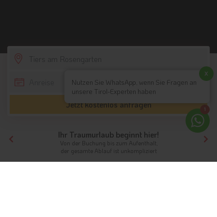
SCROLL DOWN
x
Nutzen Sie WhatsApp, wenn Sie Fragen an
unsere Tirol-Experten haben
Jetzt kostenlos anfragen
1
Ihr Traumurlaub beginnt hier!
Von der Buchung bis zum Aufenthalt,
der gesamte Ablauf ist unkompliziert
Tirol
Hotels Südtirol
Hotels Dolomiten
Hotels Tiers am Rosengarten
Unterkünfte
Urlaub in Tiers am Rosengarten