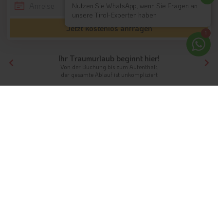
Nutzen Sie WhatsApp, wenn Sie Fragen an
unsere Tirol-Experten haben
Jetzt kostenlos anfragen
1
Ihr Traumurlaub beginnt hier!
Von der Buchung bis zum Aufenthalt,
der gesamte Ablauf ist unkompliziert
Tirol
Highlights
Südtirol
Kloster Säben
Kloster Säben: historischer
Wallfahrtsort bei Klausen
Info
Hotels & Ferienwohnungen
Fotos
Bewertungen
Instagram
Videos
Karte & Kontakt