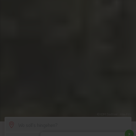
© IDM Südtirol - Alex Filz
SCROLL DOWN
x