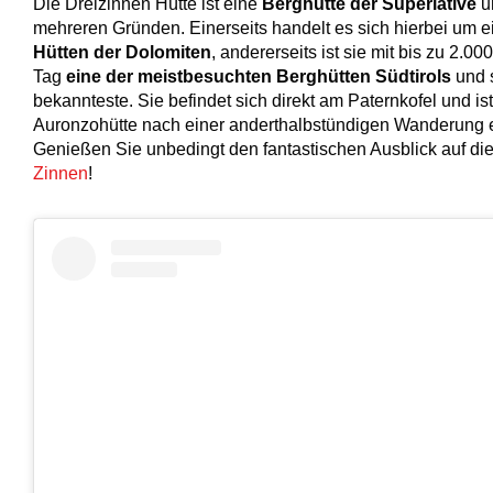
Die Dreizinnen Hütte ist eine
Berghütte der Superlative
u
mehreren Gründen. Einerseits handelt es sich hierbei um e
Hütten der Dolomiten
, andererseits ist sie mit bis zu 2.
Tag
eine der meistbesuchten Berghütten Südtirols
und s
bekannteste. Sie befindet sich direkt am Paternkofel und is
Auronzohütte nach einer anderthalbstündigen Wanderung e
Genießen Sie unbedingt den fantastischen Ausblick auf d
Zinnen
!