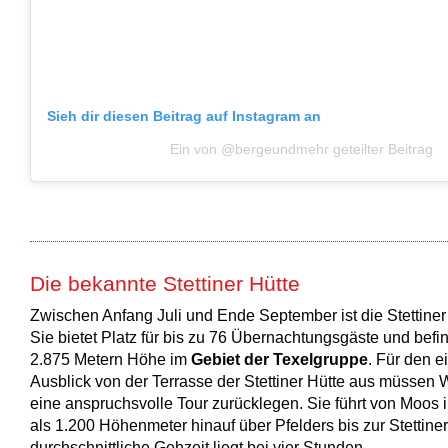
Sieh dir diesen Beitrag auf Instagram an
Ein von @bergeundmehr geteilter Beitrag
Die bekannte Stettiner Hütte
Zwischen Anfang Juli und Ende September ist die Stettiner 
Sie bietet Platz für bis zu 76 Übernachtungsgäste und befin
2.875 Metern Höhe im
Gebiet der Texelgruppe
. Für den e
Ausblick von der Terrasse der Stettiner Hütte aus müssen
eine anspruchsvolle Tour zurücklegen. Sie führt von Moos 
als 1.200 Höhenmeter hinauf über Pfelders bis zur Stettiner
durchschnittliche Gehzeit liegt bei vier Stunden.