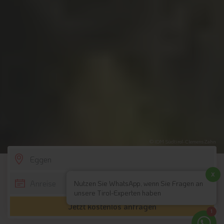
© IDM Südtirol-Clemens Zahn
SCROLL DOWN
x
Nutzen Sie WhatsApp, wenn Sie Fragen an
unsere Tirol-Experten haben
Jetzt kostenlos anfragen
1