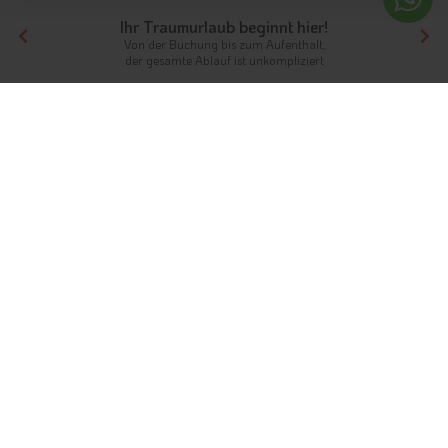
Ihr Traumurlaub beginnt hier!
Von der Buchung bis zum Aufenthalt,
der gesamte Ablauf ist unkompliziert
Tirol
Hotels Südtirol
Hotels Dolomiten
Hotels Eggen
Unterkünfte
Eggen: das idyllische Dorf im
Eggental
Info
Hotels & Ferienwohnungen
FAQ
Webcams
Fotos
Videos
Gästeindex
Eingebettet von den Hängen des Latemar und dicht
gewachsenen Wäldern befindet sich das
Dorf Eggen
als Teil
der Gemeinde Deutschnofen auf 1.120 Metern Höhe. Vom
Ortszentrum aus bietet sich ein imposanter Ausblick auf das