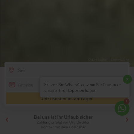
© IDM Südtirol - Clemens Zahn
SCROLL DOWN
x
Nutzen Sie WhatsApp, wenn Sie Fragen an
unsere Tirol-Experten haben
Jetzt kostenlos anfragen
1
Ihr Traumurlaub beginnt hier!
Von der Buchung bis zum Aufenthalt,
der gesamte Ablauf ist unkompliziert