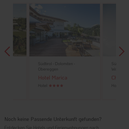
-
Südtirol -
Dolomiten -
Südtirol -
Obereggen
Wolkenste
otel
Hotel Marica
Chalet 
Hotel
Hotel
Noch keine Passende Unterkunft gefunden?
Entdecken Sie Hotels und Ferienwohnungen nach