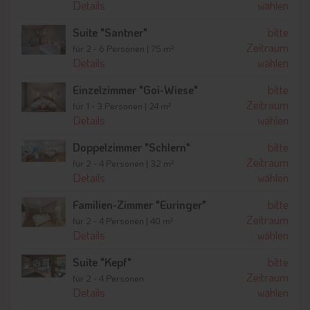
Schlernmassiv ist zudem ein wahres Kletterparadies. In den
Details
wählen
heißen Sommermonaten bietet nicht nur der
Bio-Pool des
Suite "Santner"
bitte
Hotels
eine willkommene Abkühlung. In der Umgebung
Zeitraum
befinden sich darüber hinaus verschiedene
für 2 - 6 Personen | 75 m²
Details
wählen
Bademöglichkeiten.
Einzelzimmer "Goi-Wiese"
bitte
Das Hotel Bad Ratzes im Winter
Zeitraum
für 1 - 3 Personen | 24 m²
Details
wählen
Vom Hotel Bad Ratzes aus ist es nicht weit zum beliebten und
familienfreundlichen Skigebiet Seiser Alm
mit Pisten in allen
Doppelzimmer "Schlern"
bitte
Schwierigkeitsstufen. Neben Abfahrten mit Skiern oder dem
Zeitraum
für 2 - 4 Personen | 32 m²
Snowboard auf den Pisten gehören
Details
wählen
Schneeschuhwanderungen, Pferdeschlittenfahrten,
Rodelpartien und Eisklettern zu den beliebten
Familien-Zimmer "Euringer"
bitte
Winteraktivitäten.
Zeitraum
für 2 - 4 Personen | 40 m²
Details
wählen
Suite "Kepf"
bitte
Zeitraum
für 2 - 4 Personen
Details
wählen