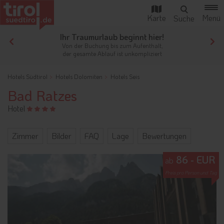
Ihr Traumurlaub beginnt hier!
Von der Buchung bis zum Aufenthalt,
der gesamte Ablauf ist unkompliziert
Hotels Südtirol
Hotels Dolomiten
Hotels Seis
Bad Ratzes
Hotel
Zimmer
Bilder
FAQ
Lage
Bewertungen
86 - EUR
ab
Preis pro Person und Tag