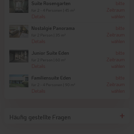
Suite Rosengarten
bitte
Aktivurlauber finden rund um das Parkhotel Holzner beste
Zeitraum
für 2 - 4 Personen | 45 m²
Bedingungen für Bewegung in der Natur. Tennisplätze direkt
Details
wählen
am Hotel bieten ideale Voraussetzungen für sportliche
Nostalgie Panorama
bitte
Stunden, während zahlreiche Wanderwege durch Wälder,
Zeitraum
Wiesen und entlang aussichtsreicher Panoramawege führen.
für 2 Person | 35 m²
Details
wählen
Ob entspannte Spaziergänge oder ausgedehnte Bergtouren
– die Landschaft des Ritten lädt dazu ein, die Natur aktiv und
Junior Suite Eden
bitte
bewusst zu erleben.
Zeitraum
für 2 Person | 60 m²
Details
wählen
Familiensuite Eden
bitte
Zeitraum
für 2 - 4 Personen | 90 m²
Details
wählen
Häufig gestellte Fragen