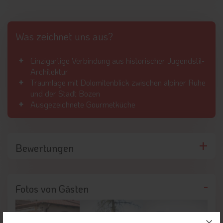
Was zeichnet uns aus?
Einzigartige Verbindung aus historischer Jugendstil-
Architektur
Traumlage mit Dolomitenblick zwischen alpiner Ruhe
und der Stadt Bozen
Ausgezeichnete Gourmetküche
Bewertungen
Fotos von Gästen