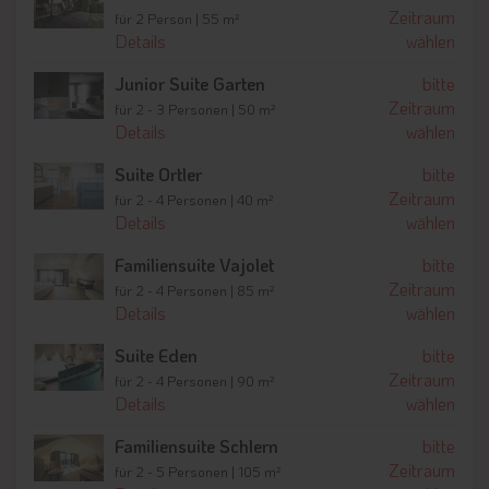
Jugendstilarchitektur des Hauses wurde über Jahrzehnte mit
Zeitraum
für 2 Person | 55 m²
viel Liebe zum Detail gepflegt und harmonisch mit modernem
Details
wählen
Design ergänzt. Historische Elemente, stilvolle Einrichtung und
Junior Suite Garten
bitte
hochwertige Materialien schaffen ein Ambiente, das Tradition
Zeitraum
und zeitgemäßen Komfort auf einzigartige Weise verbindet.
für 2 - 3 Personen | 50 m²
Details
wählen
Nachhaltigkeit mit Verantwortung
Suite Ortler
bitte
Nachhaltigkeit spielt im Parkhotel Holzner eine zentrale Rolle.
Zeitraum
für 2 - 4 Personen | 40 m²
Bewusster Umgang mit Ressourcen, regionale Produkte und
Details
wählen
ein respektvoller Umgang mit Natur und Umwelt prägen die
Familiensuite Vajolet
bitte
Philosophie des Hauses. Dabei wird großer Wert darauf
Zeitraum
für 2 - 4 Personen | 85 m²
gelegt, Luxus, Qualität und Nachhaltigkeit harmonisch
Details
wählen
miteinander zu vereinen und Gästen einen
verantwortungsvollen Urlaub auf höchstem Niveau zu
Suite Eden
bitte
ermöglichen.
Zeitraum
für 2 - 4 Personen | 90 m²
Details
wählen
Restaurant 1908 & Bistro – ausgezeichnete Kulinarik
Familiensuite Schlern
bitte
Ein kulinarisches Highlight ist das mehrfach ausgezeichnete
Zeitraum
für 2 - 5 Personen | 105 m²
Restaurant 1908, das mit kreativer Gourmetküche und