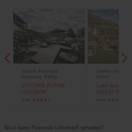
d
Südtirol -
Südtirol Süden -
Südtirol -
Kaltern
Kaltern
INE
Lake Spa Hotel
Apartho
SEELEITEN
Hotel
Hotel
Noch keine Passende Unterkunft gefunden?