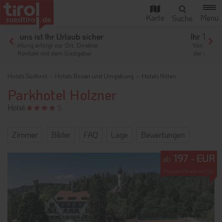
Ihr Traumurlaub beginnt hier!
Von der Buchung bis zum Aufenthalt,
der gesamte Ablauf ist unkompliziert
Hotels Südtirol
Hotels Bozen und Umgebung
Hotels Ritten
Parkhotel Holzner
Hotel
Zimmer
Bilder
FAQ
Lage
Bewertungen
197 - EUR
ab
Preis pro Person und Tag