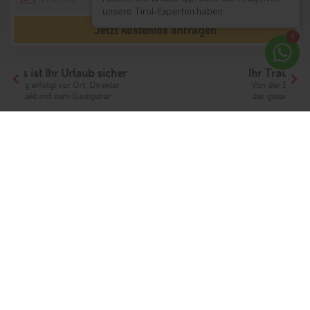
unsere Tirol-Experten haben
Jetzt kostenlos anfragen
1
Ihr Traumurlaub beginnt hier!
Von der Buchung bis zum Aufenthalt,
der gesamte Ablauf ist unkompliziert
Tirol
Südtirol
Bozen und Umgebung
Motorradhotels
Motorradhotels in der Region:
Bozen und Umgebung
Unterkünfte aus Südtirol / Tirol
Die
Stadt Bozen
ist im Norden des Landes anzutreffen und
verzaubert mit ihrem schönen Altstadt-Charme. Die Tiroler
Berge sind besonders für Motorradfreunde verlockend, die es
lieben, die kurvenreichen Straßen zu bewältigen. Eine
Tagestour in Bozen und Umgebung ist ein echtes Abenteuer: