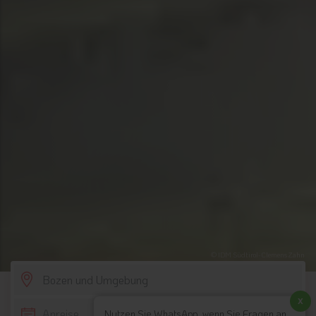
© IDM Südtirol-Clemens Zahn
SCROLL DOWN
x
Nutzen Sie WhatsApp, wenn Sie Fragen an