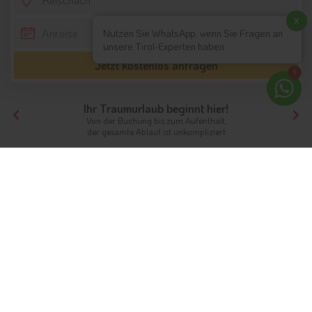
x
Nutzen Sie WhatsApp, wenn Sie Fragen an
unsere Tirol-Experten haben
Jetzt kostenlos anfragen
1
Ihr Traumurlaub beginnt hier!
Von der Buchung bis zum Aufenthalt,
der gesamte Ablauf ist unkompliziert
Tirol
Hotels Südtirol
Hotels Dolomiten
Hotels Reischach
Unterkünfte
Ferien in Reischach
Am Fuße des Kronplatzes
Info
Hotels & Ferienwohnungen
FAQ
Wetter & Klima
Fotos
Bewertungen
Videos