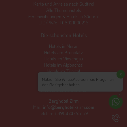
Karte und Anreise nach Südtirol
Alle Themenhotels
Ferienwohnungen & Hotels in Südtirol
UID/PIVA:
IT03021000215
Die schönsten Hotels
Hotels in Meran
Hotels am Kronplatz
Hotels im Vinschgau
Hotels im Alpbachtal
Hotels im Zillertal
x
Hotels in Seefeld
Nutzen Sie WhatsApp wenn sie Fragen an
den Gastgeber haben
Kontaktieren Sie uns
1
Berghotel Zirm
Mail:
info@berghotel-zirm.com
Telefon:
+390474765159