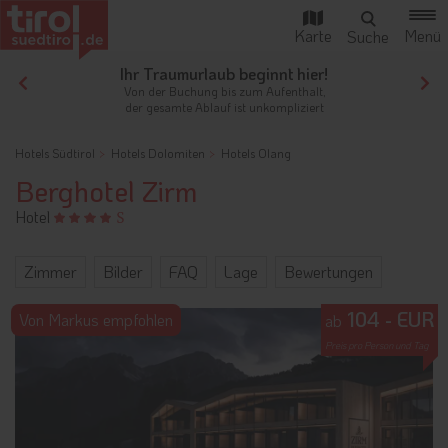
Ihr Traumurlaub beginnt hier!
Von der Buchung bis zum Aufenthalt,
der gesamte Ablauf ist unkompliziert
Hotels Südtirol
Hotels Dolomiten
Hotels Olang
Berghotel Zirm
Hotel
Zimmer
Bilder
FAQ
Lage
Bewertungen
104 - EUR
Von Markus empfohlen
ab
Preis pro Person und Tag