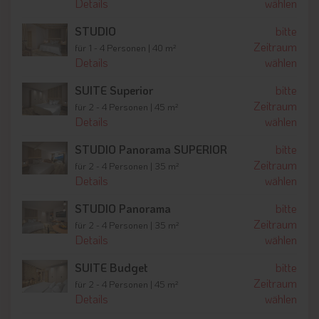
Details
wählen
frischem Design mit viel Holz, Glas und
Stein. Wer den Ausblick in vollen Zügen
STUDIO
bitte
auskosten möchte, steigt am besten in einer
Zeitraum
für 1 - 4 Personen | 40 m²
der Panoramasuiten ab oder macht es sich
Details
wählen
schon beim Frühstück auf der
SUITE Superior
bitte
Sonnenterrasse gemütlich.
Zeitraum
für 2 - 4 Personen | 45 m²
Details
wählen
STUDIO Panorama SUPERIOR
bitte
Zeitraum
für 2 - 4 Personen | 35 m²
Details
wählen
STUDIO Panorama
bitte
Zeitraum
für 2 - 4 Personen | 35 m²
Details
wählen
SUITE Budget
bitte
Zeitraum
für 2 - 4 Personen | 45 m²
Details
wählen