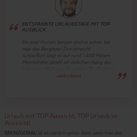
ENTSPANNTE URLAUBSTAGE MIT TOP-
AUSBLICK
Ein paar Kurven bergan sind es schon, bis
man das Berghotel Zirm erreicht.
Schließlich liegt es auf rund 1.400 Metern
Meereshöhe, direkt am östlichen Hang des
bekannten Skibergs Kronplatz. Die Anfahrt
lohnt sich jedoch in jedem Fall. Wegen der
weiterlesen
herrlichen Ruhe des Bergdörfchens
Geiselsberg. Wegen der herzlichen
Atmosphäre, mit der das Zirm-Team seine
Gäste empfängt. Und natürlich wegen des
einzigartigen Ausblicks auf Berg und Tal,
Urlaub mit TOP Aussicht, TOP Urlaub in
den man hier oben genießt.
Aussicht!
Wer den Urlaub nicht nur dazu nutzen
GRENZGENIAL
ist es nämlich genau dann, wenn man das
möchte, entspannt auf der