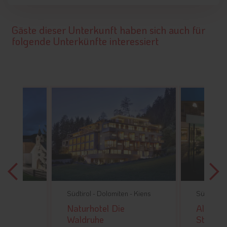
Gäste dieser Unterkunft haben sich auch für
folgende Unterkünfte interessiert
 -
St.
Südtirol -
Dolomiten -
Kiens
Südtirol -
Naturhotel Die
Alpine 
l La
Waldruhe
Stoll