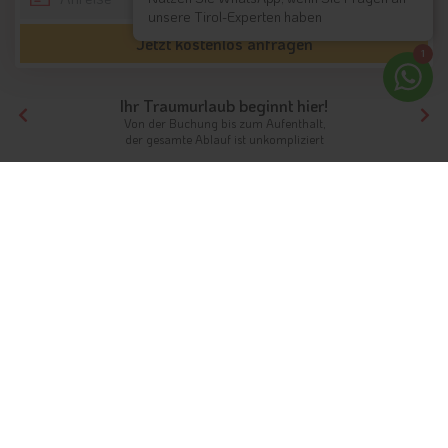
unsere Tirol-Experten haben
Jetzt kostenlos anfragen
1
Ihr Traumurlaub beginnt hier!
Von der Buchung bis zum Aufenthalt,
der gesamte Ablauf ist unkompliziert
Tirol
Hotels Südtirol
Hotels Meran und Umgebung
Hotels Schnals
Unterkünfte
Urlaub in Schnals
Schnals: ein Ferienparadies für Wanderer und
Skifahrer
Info
Hotels & Ferienwohnungen
FAQ
Wetter & Klima
Webcams
Fotos
Bewertungen
Videos
Gästeindex