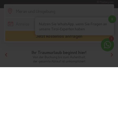
© Pixabay.com
SCROLL DOWN
x
Nutzen Sie WhatsApp, wenn Sie Fragen an
unsere Tirol-Experten haben
Jetzt kostenlos anfragen
1
Ihr Traumurlaub beginnt hier!
Von der Buchung bis zum Aufenthalt,
der gesamte Ablauf ist unkompliziert
Tirol
Südtirol
Meran und Umgebung
Hotels mit Hund
Hotels mit Hund in Meran und
Umgebung
Urlaub in Südtirol
Ein Urlaub mit Hund in Meran und Umgebung bietet vielfältige