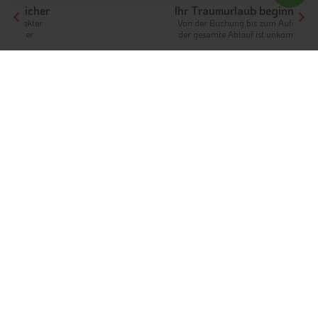
Ihr Traumurlaub beginnt hier!
Von der Buchung bis zum Aufenthalt,
der gesamte Ablauf ist unkompliziert
Tirol
Highlights
Südtirol
Gaulschlucht bei Lana
Erkunden Sie die Gaulschlucht bei
Lana
Info
Hotels & Ferienwohnungen
Fotos
Bewertungen
Karte & Kontakt
Ein Zeugnis der immensen Kraft der Natur erwartet Sie in der
Gaulschlucht bei
Lana
. Sie befindet sich am
Ausgang des
Ultentales
und verläuft am unteren Hang des Berges, auf
dem sich Schloss Braunsberg befindet. Bei einer