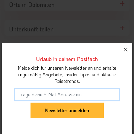
Orte in Dolomiten
Unterkunft teilen
Gäste dieser Unterkunft haben sich auch für
folgende Unterkünfte interessiert
Urlaub in deinem Postfach
Melde dich für unseren Newsletter an und erhalte
regelmäßig Angebote, Insider-Tipps und aktuelle
Reisetrends.