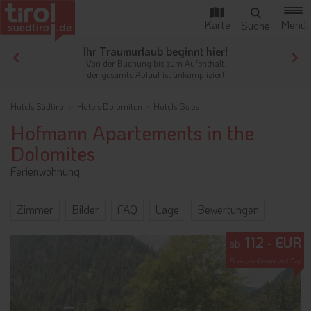
Ihr Traumurlaub beginnt hier!
Von der Buchung bis zum Aufenthalt,
der gesamte Ablauf ist unkompliziert
Hotels Südtirol
Hotels Dolomiten
Hotels Gsies
Hofmann Apartements in the
Dolomites
Ferienwohnung
Zimmer
Bilder
FAQ
Lage
Bewertungen
112 - EUR
ab
Preis pro Einheit und Tag