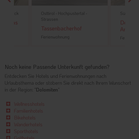
 -
Bruneck
Osttirol -
Hochpustertal -
Südtirol -
Strassen
Andreas
Deluxe
Tassenbacherhof
Arve
Ferienwohnung
Ferienwo
Noch keine Passende Unterkunft gefunden?
Entdecken Sie Hotels und Ferienwohnungen nach
Urlaubsthema oder stöbern Sie direkt nach Ihrem Wunschort
in der Region: "
Dolomiten
"
Wellnesshotels
Familienhotels
Bikehotels
Wanderhotels
Sporthotels
Golfhotels