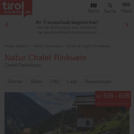
Ihr Traumurlaub beginnt hier!
Von der Buchung bis zum Aufenthalt,
der gesamte Ablauf ist unkompliziert
Hotels Südtirol
Hotels Dolomiten
Hotels St. Vigil in Enneberg
Natur Chalet Rinkwein
Chalet/Ferienhaus
Zimmer
Bilder
FAQ
Lage
Bewertungen
335 - EUR
ab
Preis pro Einheit und Tag