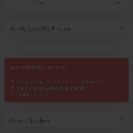
Details
wählen
Rund um das Naturchalet werden Winterträume
Wirklichkeit
In der kalten Jahreszeit kommen Freunde des Wintersports
Häufig gestellte Fragen
hier voll auf ihre Kosten. Ob Schneeschuhwandern, Rodeln,
Langlaufen oder Skifahren, im kleinen Bergdorf in Rina lässt
sich in der unberührten Winterlandschaft stressfrei der
Aufenthalt genießen. Um lawinensichere Ski Touren oder
Schneeschuhwanderungen zu erleben, ist der Hausberg Col
dal Lé in der Nähe des Chalets sehr beliebt. Ebenfalls etwa 5
Was zeichnet uns aus?
Minuten vom Chalet entfernt befindet sich die Alm Munt da
Rina, perfekt geeignet für einen unvergesslichen Rodelausflug.
Die großzügige Spa- und Wellness Landschaft des
Ruhige Lage inmitten von Wald und Wiesen
Chalets ist eine wahre Oase der Erholung und Ruhe.
natürliche Bauweise ohne Chemie
Wohltuende Wärme und die Heilkräfte der Natur sorgen für
Naturbadeteich
Wohlbefinden sowie innere und äußere Schönheit. Im Wellness
Bereich befinden sich unter anderem die freistehende
Holzbadewanne, ein romantisches Heubett sowie die Infrarot
Unsere Stärken
Sauna. Auf Wunsch sind jederzeit auch Kosmetik
Behandlungen oder Massagen buchbar.