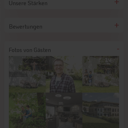
Unsere Stärken
Im Sommer bietet das Brixental mit seiner idyllischen Natur
viele Ausflugsziele und
beste Voraussetzungen für einen
Aktivurlaub
. Mountainbiker kommen rund um Brixen im Thale
ebenso auf ihre Kosten wie Wanderer und Kletterfans. Wer
Bewertungen
gerne eine Partie Golf spielen möchte, kann das im nahen
Golfzentrum Kitzbüheler Alpen
. Badeseen und
bewirtschaftete Almen runden das Sommerangebot des
Brixentals ab. Sobald der erste Schnee gefallen ist, verwandelt
Fotos von Gästen
sich das Sonnenplateau auf 800 Metern Höhe in ein
Wintersportparadies. Winterurlauber haben die Wahl zwischen
zwei großen, modernen Skigebieten in der Umgebung: der
SkiWelt Wilder Kaiser – Brixental
und dem
Skigebiet
KitzSki
. Ersteres umfasst rund 275 Kilometer Skipisten, einen
Snowpark, Rodelstrecken und Gastronomie. Im Skigebiet
KitzSki können sich Winterurlauber auf weitere 200
Pistenkilometer freuen. Auch Winterwanderungen und
Schneeschuhtouren sowie Skilanglauf sind vom Chalet Das
Heimsitz aus möglich.