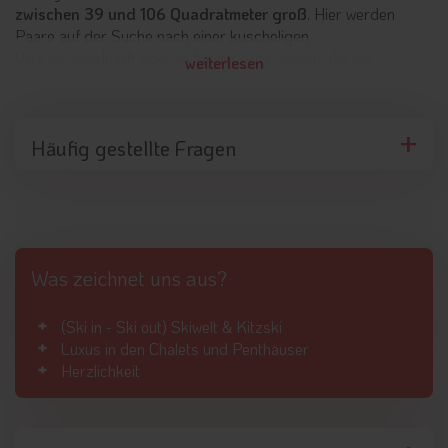
zwischen 39 und 106 Quadratmeter groß
. Hier werden
Paare auf der Suche nach einer kuscheligen
Urlaubsunterkunft ebenso fündig, wie Familien, die ein
weiterlesen
großzügiges Feriendomizil buchen möchten. Das Brixental ist
ein
sonnenverwöhntes Plateau auf rund 800 Metern
Höhe,
was bestes Urlaubswetter und herrliche Ausblicke auf die
Häufig gestellte Fragen
imposante Bergwelt verspricht.
Wellnessbereich im Chalet Das Heimsitz
Wer nach einem ereignisreichen Urlaubstag die Seele beim
Saunieren baumeln lassen möchte, kann das direkt im
eigenen Wellnessbereich des Hauses
. Er wird exklusiv
Was zeichnet uns aus?
vermietet, sodass Privatsphäre hier garantiert ist. Zur
Wellnessoase gehören eine Sauna, eine Infrarotkabine,
(Ski in - Ski out) Skiwelt & Kitzski
Relaxliegen und ein gemütlicher Ruhebereich. Handtücher,
Luxus in den Chalets und Penthäuser
Bademäntel und Mineralwasser werden für die Gäste
Herzlichkeit
selbstverständlich bereitgestellt.
Aktivitäten rund ums Chalet Das Heimsitz