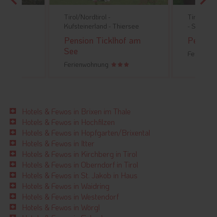
bühel -
Tirol/Nordtirol -
Tirol/Nord
Kufsteinerland -
Thiersee
-
Söll
bühel
Pension Ticklhof am
Pensio
See
Ferienwo
Ferienwohnung
Hotels & Fewos in Brixen im Thale
Hotels & Fewos in Hochfilzen
Hotels & Fewos in Hopfgarten/Brixental
Hotels & Fewos in Itter
Hotels & Fewos in Kirchberg in Tirol
Hotels & Fewos in Oberndorf in Tirol
Hotels & Fewos in St. Jakob in Haus
Hotels & Fewos in Waidring
Hotels & Fewos in Westendorf
Hotels & Fewos in Wörgl