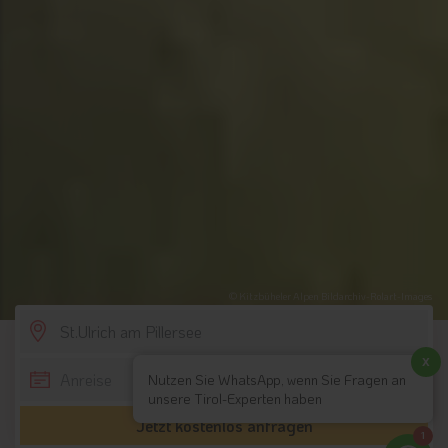
© Kitzbüheler Alpen Bildarchiv-Rolart-Images
SCROLL DOWN
x
Nutzen Sie WhatsApp, wenn Sie Fragen an
unsere Tirol-Experten haben
Jetzt kostenlos anfragen
1