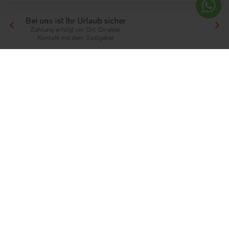
Ihr Traumurlaub beginnt hier!
Von der Buchung bis zum Aufenthalt,
der gesamte Ablauf ist unkompliziert
Tirol
Hotels Nordtirol
Hotels Kitzbüheler Alpen
Hotels St.Ulrich am Pillersee
Unterkünfte
Das Pillerseetal
Ferien in St.Ulrich am Pillersee
Info
Hotels & Ferienwohnungen
FAQ
Wetter & Klima
Fotos
Bewertungen
Gästeindex
Die Gemeinde St.Ulrich am Pillersee ist eingerahmt von den
Loferer Steinbergen
und den
Grasbergen der
Kitzbüheler
Alpen
. Das Gemeindegebiet befindet sich auf einer Höhe von
840 Metern und ist ein Ferienort, der Ruhe und Entspannung