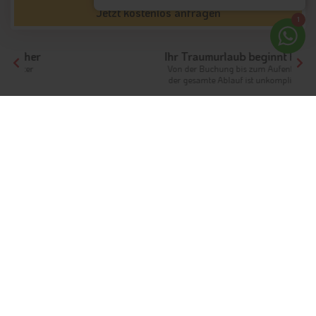
Jetzt kostenlos anfragen
1
Ihr Traumurlaub beginnt hier!
Von der Buchung bis zum Aufenthalt,
der gesamte Ablauf ist unkompliziert
Tirol
Hotels Nordtirol
Hotels Kitzbüheler Alpen
Hotels Kirchberg in Tirol
Unterkünfte
Kirchberg in Tirol
Ferien im Brixental mit Wintersport und
traditionellen Festen
Info
Hotels & Ferienwohnungen
FAQ
Wetter & Klima
Webcams
Fotos
Bewertungen
Videos
Gästeindex