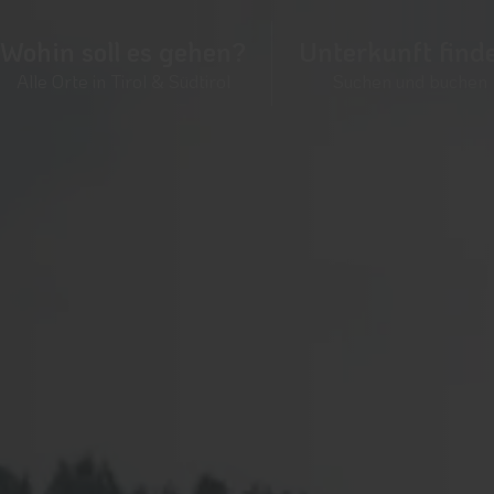
Wohin soll es gehen?
Unterkunft find
Alle Orte in Tirol & Südtirol
Suchen und buchen