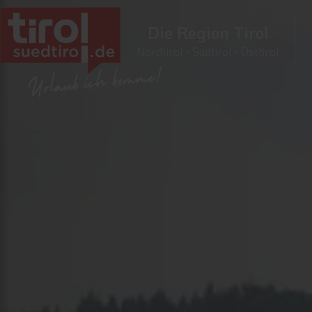
Die Region Tirol
Nordtirol - Südtirol - Osttirol