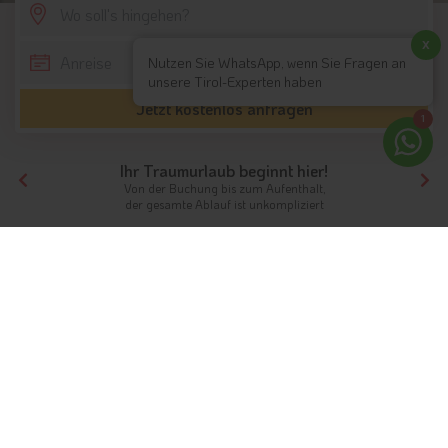
SCROLL DOWN
x
Nutzen Sie WhatsApp, wenn Sie Fragen an
unsere Tirol-Experten haben
Jetzt kostenlos anfragen
1
Ihr Traumurlaub beginnt hier!
Von der Buchung bis zum Aufenthalt,
der gesamte Ablauf ist unkompliziert
Tirol
Highlights
Nordtirol / Tirol
Wildpark Aurach
Wildpark Aurach: Tiere hautnah
erleben
Info
Hotels & Ferienwohnungen
Fotos
Bewertungen
Instagram
Karte & Kontakt