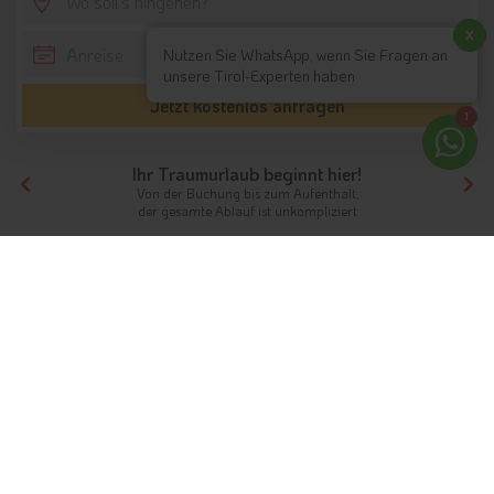
SCROLL DOWN
x
Nutzen Sie WhatsApp, wenn Sie Fragen an
unsere Tirol-Experten haben
Jetzt kostenlos anfragen
1
Ihr Traumurlaub beginnt hier!
Von der Buchung bis zum Aufenthalt,
der gesamte Ablauf ist unkompliziert
Tirol
Highlights
Nordtirol / Tirol
Hintersteiner See in Scheffau
Hintersteiner See in Scheffau
Info
Hotels & Ferienwohnungen
Fotos
Bewertungen
Instagram
Videos
Karte & Kontakt