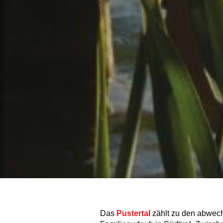
Das
Pustertal
zählt zu den abwech