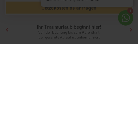
Jetzt kostenlos anfragen
1
Ihr Traumurlaub beginnt hier!
Von der Buchung bis zum Aufenthalt,
der gesamte Ablauf ist unkompliziert
Tirol
Hotels Nordtirol
Hotels Innsbruck und seine Feriendörfer
Hotels Mieming
Unterkünfte
Ferien in Mieming
Auf dem Sonnenplateau bei Innsbruck
Info
Hotels & Ferienwohnungen
FAQ
Wetter & Klima
Fotos
Gästeindex
Im mittleren Bereich des
Mieminger Plateaus
befindet sich
der Ferienort Mieming. Die sonnenverwöhnte Region ist