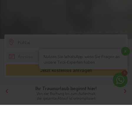
© Kühtai - Tirol Werbung - Aichner Bernhard
SCROLL DOWN
x
Nutzen Sie WhatsApp, wenn Sie Fragen an
unsere Tirol-Experten haben
Jetzt kostenlos anfragen
1
Ihr Traumurlaub beginnt hier!
Von der Buchung bis zum Aufenthalt,
der gesamte Ablauf ist unkompliziert
Tirol
Hotels Nordtirol
Hotels Innsbruck und seine Feriendörfer
Hotels Kühtai
Unterkünfte