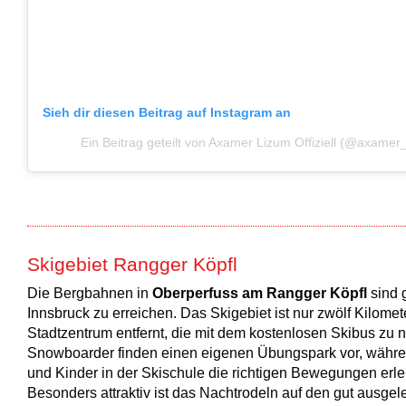
Sieh dir diesen Beitrag auf Instagram an
Ein Beitrag geteilt von Axamer Lizum Offiziell (@axamer
Skigebiet Rangger Köpfl
Die Bergbahnen in
Oberperfuss am Rangger Köpfl
sind 
Innsbruck zu erreichen. Das Skigebiet ist nur zwölf Kilome
Stadtzentrum entfernt, die mit dem kostenlosen Skibus zu 
Snowboarder finden einen eigenen Übungspark vor, währe
und Kinder in der Skischule die richtigen Bewegungen erle
Besonders attraktiv ist das Nachtrodeln auf den gut ausgel