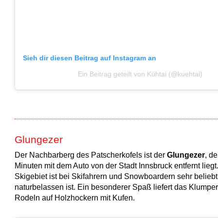
Sieh dir diesen Beitrag auf Instagram an
Ein Beitrag geteilt von Kühtai (@kuehtai)
Glungezer
Der Nachbarberg des Patscherkofels ist der
Glungezer
, de
Minuten mit dem Auto von der Stadt Innsbruck entfernt liegt
Skigebiet ist bei Skifahrern und Snowboardern sehr beliebt,
naturbelassen ist. Ein besonderer Spaß liefert das Klumper
Rodeln auf Holzhockern mit Kufen.