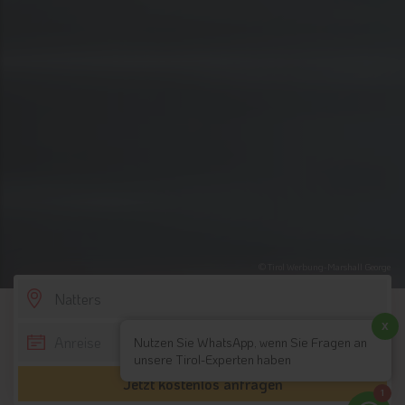
© Tirol Werbung-Marshall George
SCROLL DOWN
x
Nutzen Sie WhatsApp, wenn Sie Fragen an
unsere Tirol-Experten haben
Jetzt kostenlos anfragen
1