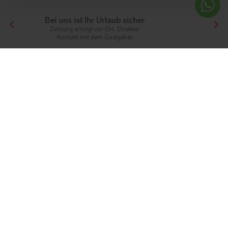
Ihr Traumurlaub beginnt hier!
Von der Buchung bis zum Aufenthalt,
der gesamte Ablauf ist unkompliziert
Tirol
Hotels Nordtirol
Hotels Innsbruck und seine Feriendörfer
Hotels Natters
Unterkünfte
Ferien in Natters
Am Natterer See
Info
Hotels & Ferienwohnungen
FAQ
Wetter & Klima
Fotos
Bewertungen
Gästeindex
Wo das
Wipptal
beginnt und nicht weit von der Großstadt
Innsbruck
entfernt, befindet sich die Feriengemeinde Natters
auf einer Sonnenterrasse. Die
Hotels und Ferienwohnungen
von Natters
verteilen sich auf den Gemeindekern und die neu